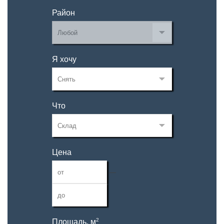
Район
Я хочу
Что
Цена
—
2
Площадь, м