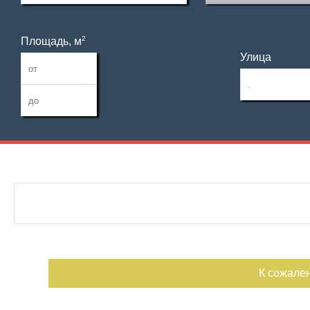
2
Площадь, м
Улица
—
Дата публикации
С фото
Номер объекта
К сожале