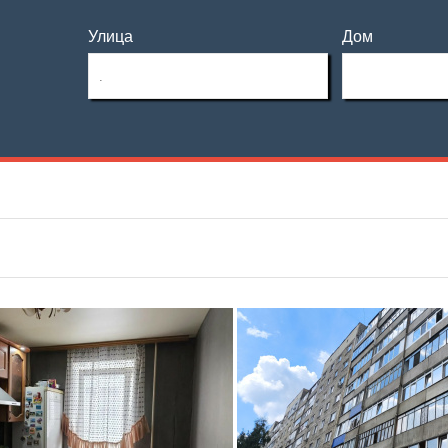
Улица
Дом
Этаж
Материал дома
—
Этажность
Планировка
—
Тип дома
Не первый
Не последний