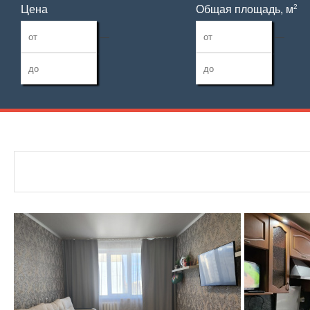
2
Цена
Общая площадь, м
—
—
Дата публикации
Жилая площадь
Санузел
—
Номер объекта
Площадь кухни
Балконов
—
Лоджий