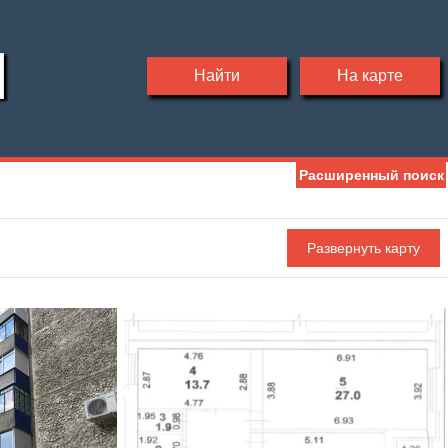
Найти
На карте
Расширенный поиск
Ипотека
Обмен
С фото