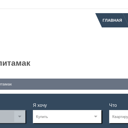
ГЛАВНАЯ
литамак
итамак
Я хочу
Что