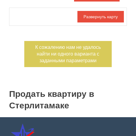
Дата публикации
Номер объекта
К сожалению нам не удалось
Санузел
Этаж
найти ни одного варианта с
—
заданными параметрами
Балконов
Этажность
—
Лоджий
Не первый
Продать квартиру в
Не последний
Стерлитамаке
Материал дома
Ипотека
Обмен
С фото