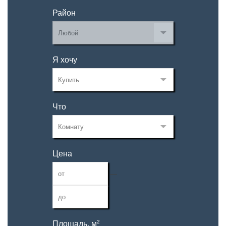
Район
Я хочу
Что
Цена
—
2
Площадь, м